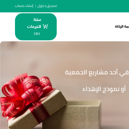
تسجيل دخول
|
إنشاء حساب
سلة
التبرعات
بة الزكاة
)
0
(